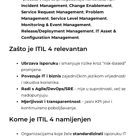
Incident Management
,
Change Enablement
,
Service Request Management
,
Problem
Management
,
Service Level Management
,
Monitoring & Event Management
,
Release/Deployment Management
,
IT Asset &
Configuration Management
.
Zašto je ITIL 4 relevantan
Ubrzava isporuku
i smanjuje rizike kroz “risk-based”
promjene.
Povezuje IT i biznis
zajedničkim jezikom vrijednosti
i iskustva korisnika.
Radi s Agile/DevOps/SRE
– nije u suprotnosti, već se
nadopunjuju.
Mjerljivost i transparentnost
– jasni KPI-jevi i
kontinuirano poboljšavanje.
Kome je ITIL 4 namijenjen
Organizacijama koje žele
standardizirati
isporuku IT