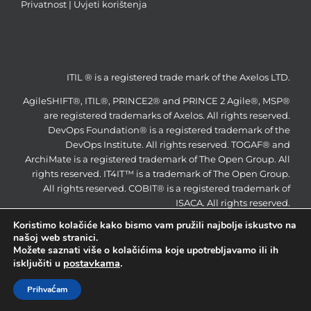
Privatnost
|
Uvjeti korištenja
ITIL ® is a registered trade mark of the Axelos LTD.
AgileSHIFT®, ITIL®, PRINCE2® and PRINCE 2 Agile®, MSP®
are registered trademarks of Axelos. All rights reserved.
DevOps Foundation® is a registered trademark of the
DevOps Institute. All rights reserved. TOGAF® and
ArchiMate is a registered trademark of The Open Group. All
rights reserved. IT4IT™ is a trademark of The Open Group.
All rights reserved. COBIT® is a registered trademark of
ISACA. All rights reserved.
Koristimo kolačiće kako bismo vam pružili najbolje iskustvo na
našoj web stranici.
Možete saznati više o kolačićima koje upotrebljavamo ili ih
postavkama
.
isključiti u
ITS Partner d.o.o © 2014 | All Rights Reserved |
Prihvaćam
Webdesign & SEO by
GRAFIKAdizajn