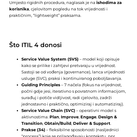
Umjesto rigidnih procedura, naglasak je na
ishodima za
korisnika
, cjelovitom pogledu na tok vrijednosti i
praktičnim, “lightweight” praksama.
Što ITIL 4 donosi
Service Value System (SVS)
– model koji opisuje
kako se prilike i zahtjevi pretvaraju u vrijednost.
Sastoji se od vođenja (governance), lanca vrijednosti
usluge (SVC), praksi i kontinuiranog poboljšavanja.
Guiding Principles
– 7 načela (fokus na vrijednost,
počni gdje jesi, iterativno s povratnom informacijom,
surađuj i potiče vidljivost, radi cjelovito, zadrži
jednostavno i praktično, optimiziraj i automatiziraj).
Service Value Chain (SVC)
– operativni model s
aktivnostima:
Plan
,
Improve
,
Engage
,
Design &
Transition
,
Obtain/Build
,
Deliver & Support
.
Prakse (34)
– fleksibilne sposobnosti (nasljednici
“procesa”) koje se prilagođavaju kontekstu, npr.