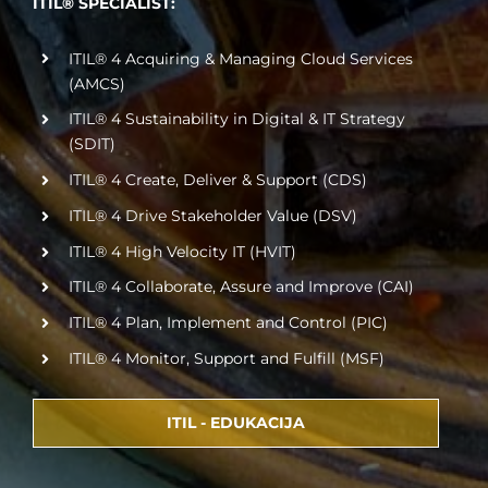
ITIL® SPECIALIST:
ITIL® 4 Acquiring & Managing Cloud Services
(AMCS)
ITIL® 4 Sustainability in Digital & IT Strategy
(SDIT)
ITIL® 4 Create, Deliver & Support (CDS)
ITIL® 4 Drive Stakeholder Value (DSV)
ITIL® 4 High Velocity IT (HVIT)
ITIL® 4 Collaborate, Assure and Improve (CAI)
ITIL® 4 Plan, Implement and Control (PIC)
ITIL® 4 Monitor, Support and Fulfill (MSF)
ITIL - EDUKACIJA