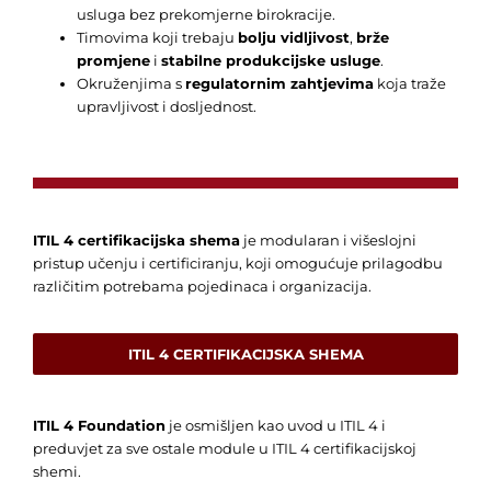
usluga bez prekomjerne birokracije.
Timovima koji trebaju
bolju vidljivost
,
brže
promjene
i
stabilne produkcijske usluge
.
Okruženjima s
regulatornim zahtjevima
koja traže
upravljivost i dosljednost.
ITIL 4 certifikacijska shema
je modularan i višeslojni
pristup učenju i certificiranju, koji omogućuje prilagodbu
različitim potrebama pojedinaca i organizacija.
ITIL 4 CERTIFIKACIJSKA SHEMA
ITIL 4 Foundation
je osmišljen kao uvod u ITIL 4 i
preduvjet za sve ostale module u ITIL 4 certifikacijskoj
shemi.