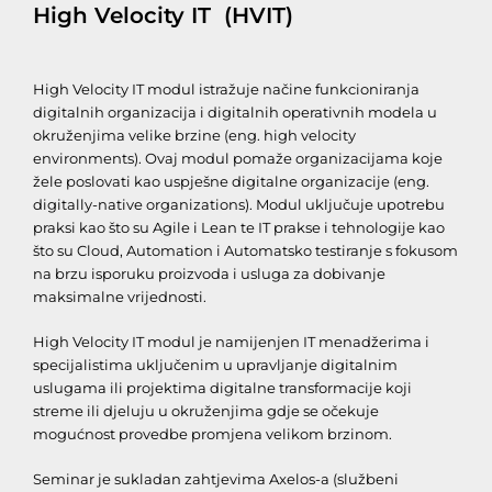
High Velocity IT (HVIT)
High Velocity IT modul istražuje načine funkcioniranja
digitalnih organizacija i digitalnih operativnih modela u
okruženjima velike brzine (eng. high velocity
environments). Ovaj modul pomaže organizacijama koje
žele poslovati kao uspješne digitalne organizacije (eng.
digitally-native organizations). Modul uključuje upotrebu
praksi kao što su Agile i Lean te IT prakse i tehnologije kao
što su Cloud, Automation i Automatsko testiranje s fokusom
na brzu isporuku proizvoda i usluga za dobivanje
maksimalne vrijednosti.
High Velocity IT modul je namijenjen IT menadžerima i
specijalistima uključenim u upravljanje digitalnim
uslugama ili projektima digitalne transformacije koji
streme ili djeluju u okruženjima gdje se očekuje
mogućnost provedbe promjena velikom brzinom.
Seminar je sukladan zahtjevima Axelos-a (službeni