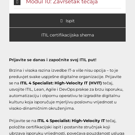
Modul 10: Završetak tečaja
Ispit
ITIL certifikacijska shema
Prijavite se danas i započnite svoj ITIL put!
Brzina i visoka razina izvedbe IT-a više nisu opcija – to je
preduvjet svake uspješne digitalne organizacije. Prijavite
se na
ITIL 4 Specialist: High-Velocity IT (HVIT)
tečaj,
usvojite ITIL, Lean, Agile i DevOps prakse za brzu isporuku,
automatizaciju i otpornu operativu te izgradite digitalnu
kulturu koja isporučuje mjerljivu poslovnu vrijednost u
visoko-dinamičnim okruženjima.
Prijavite se na
ITIL 4 Specialist: High-Velocity IT
tečaj,
položite certifikacijski ispit i postanite stručnjak koji
ubrzava isporuku vrijednosti, povećava pouzdanost usluga