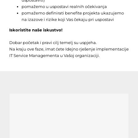
pomažemo u uspostavi realnih očekivanja
pomažemo definirati benefite projekta ukazujemo
na izazove i rizike koji Vas čekaju pri uspostavi
Iskoristite naše iskustvo!
Dobar početak i pravi cilj temelj su uspjeha.
Na kraju ove faze, imat ćete Idejno rješenje implementacije
IT Service Managementa u Vašoj organizaciji.
Poster!
Implementing IT Service Management – free
download!