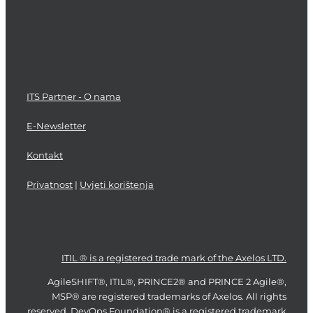
ITS Partner - O nama
E-Newsletter
Kontakt
Privatnost
|
Uvjeti korištenja
ITIL ® is a registered trade mark of the Axelos LTD.
AgileSHIFT®, ITIL®, PRINCE2® and PRINCE 2 Agile®,
MSP® are registered trademarks of Axelos. All rights
reserved. DevOps Foundation® is a registered trademark