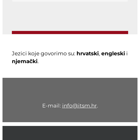
Jezici koje govorimo su:
hrvatski
,
engleski
i
njemački
.
E-mail:
info@itsm.hr
.