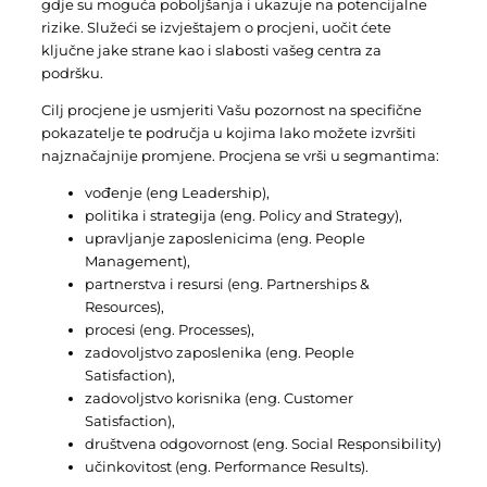
gdje su moguća poboljšanja i ukazuje na potencijalne
rizike. Služeći se izvještajem o procjeni, uočit ćete
ključne jake strane kao i slabosti vašeg centra za
podršku.
Cilj procjene je usmjeriti Vašu pozornost na specifične
pokazatelje te područja u kojima lako možete izvršiti
najznačajnije promjene. Procjena se vrši u segmantima:
vođenje (eng Leadership),
politika i strategija (eng. Policy and Strategy),
upravljanje zaposlenicima (eng. People
Management),
partnerstva i resursi (eng. Partnerships &
Resources),
procesi (eng. Processes),
zadovoljstvo zaposlenika (eng. People
Satisfaction),
zadovoljstvo korisnika (eng. Customer
Satisfaction),
društvena odgovornost (eng. Social Responsibility)
učinkovitost (eng. Performance Results).