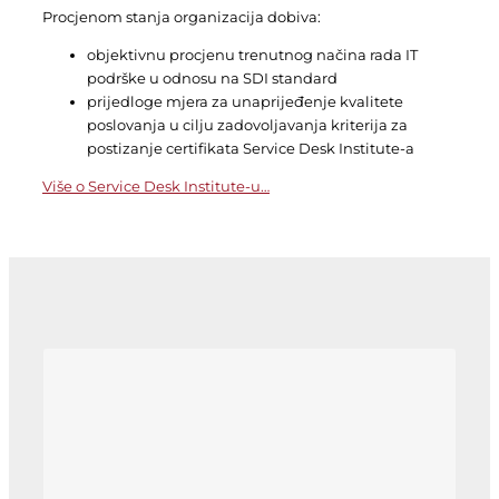
Procjenom stanja organizacija dobiva:
objektivnu procjenu trenutnog načina rada IT
podrške u odnosu na SDI standard
prijedloge mjera za unaprijeđenje kvalitete
poslovanja u cilju zadovoljavanja kriterija za
postizanje certifikata Service Desk Institute-a
Više o Service Desk Institute-u…
Poster! Service Desk Institute
Standardi i Certifikacijska Shema
(NOVO!) – free download!